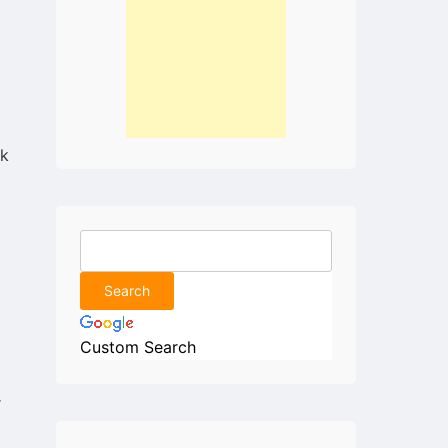
a
ak
Custom Search
r