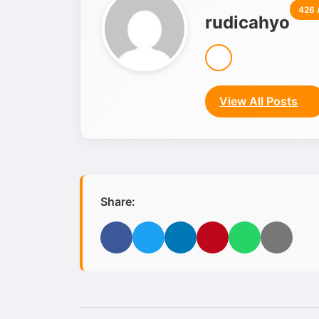
426 
rudicahyo
View All Posts
Share:
Facebook
Twitter
LinkedIn
Pinterest
WhatsApp
Email