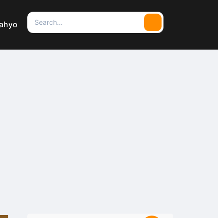
Search
cahyo
Search
for: