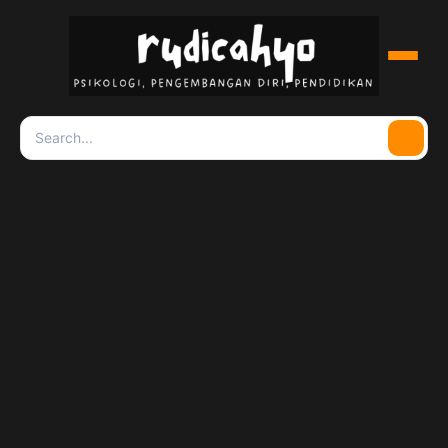
Menu
Search
Searc
for: