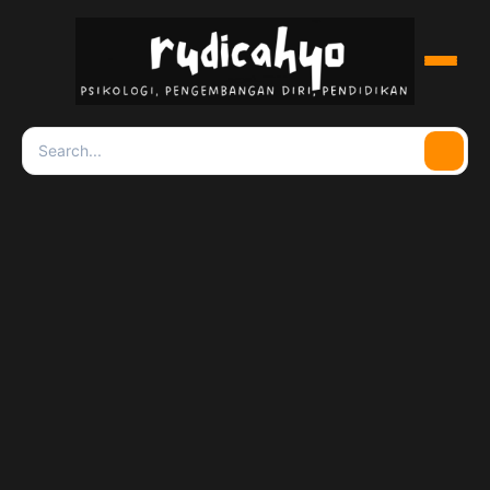
Menu
Search
Searc
for: