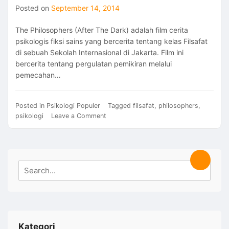
Posted on
September 14, 2014
The Philosophers (After The Dark) adalah film cerita
psikologis fiksi sains yang bercerita tentang kelas Filsafat
di sebuah Sekolah Internasional di Jakarta. Film ini
bercerita tentang pergulatan pemikiran melalui
pemecahan…
Posted in
Psikologi Populer
Tagged
filsafat
,
philosophers
,
on
psikologi
Leave a Comment
The
Philoshophers
(After
The
Search
Search
Dark),
for:
Sebuah
Pertarungan
‘Kepala’
dan
‘Hati’
Kategori