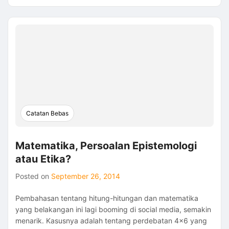
Pilihan,
Memilih
dan
Yang
Lain
(Others)
|
Seri
Kajian
Filsafat
Eksistensialisme
Catatan Bebas
rudicahyo
Matematika, Persoalan Epistemologi
atau Etika?
Posted on
September 26, 2014
Pembahasan tentang hitung-hitungan dan matematika
yang belakangan ini lagi booming di social media, semakin
menarik. Kasusnya adalah tentang perdebatan 4×6 yang