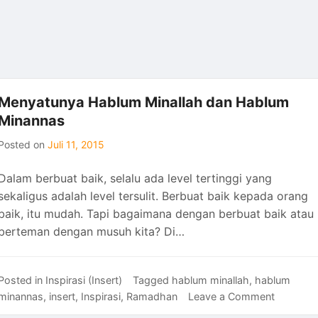
Menyatunya Hablum Minallah dan Hablum
Minannas
Posted on
Juli 11, 2015
Dalam berbuat baik, selalu ada level tertinggi yang
sekaligus adalah level tersulit. Berbuat baik kepada orang
baik, itu mudah. Tapi bagaimana dengan berbuat baik atau
berteman dengan musuh kita? Di…
Posted in
Inspirasi (Insert)
Tagged
hablum minallah
,
hablum
on
minannas
,
insert
,
Inspirasi
,
Ramadhan
Leave a Comment
Menyatu