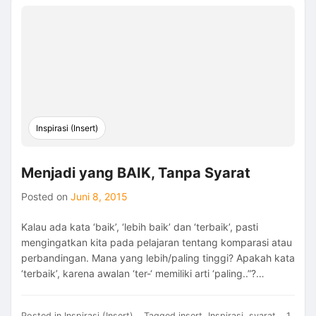
Minallah
dan
Hablum
Minannas
Inspirasi (Insert)
Menjadi yang BAIK, Tanpa Syarat
Posted on
Juni 8, 2015
Kalau ada kata ‘baik’, ‘lebih baik’ dan ‘terbaik’, pasti
mengingatkan kita pada pelajaran tentang komparasi atau
perbandingan. Mana yang lebih/paling tinggi? Apakah kata
‘terbaik’, karena awalan ‘ter-‘ memiliki arti ‘paling..”?…
Posted in
Inspirasi (Insert)
Tagged
insert
,
Inspirasi
,
syarat
1