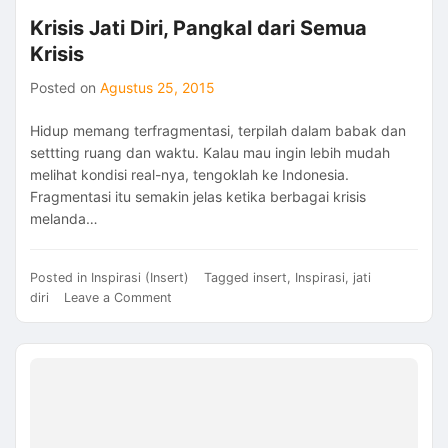
Krisis Jati Diri, Pangkal dari Semua
Krisis
Posted on
Agustus 25, 2015
Hidup memang terfragmentasi, terpilah dalam babak dan
settting ruang dan waktu. Kalau mau ingin lebih mudah
melihat kondisi real-nya, tengoklah ke Indonesia.
Fragmentasi itu semakin jelas ketika berbagai krisis
melanda…
Posted in
Inspirasi (Insert)
Tagged
insert
,
Inspirasi
,
jati
on
diri
Leave a Comment
Krisis
Jati
Diri,
Pangkal
dari
Semua
Krisis