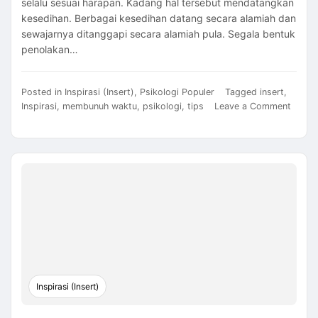
selalu sesuai harapan. Kadang hal tersebut mendatangkan
kesedihan. Berbagai kesedihan datang secara alamiah dan
sewajarnya ditanggapi secara alamiah pula. Segala bentuk
penolakan…
Posted in
Inspirasi (Insert)
,
Psikologi Populer
Tagged
insert
,
Inspirasi
,
membunuh waktu
,
psikologi
,
tips
Leave a Comment
on
Menjadi
Bahagia
dengan
Membunuh
Waktu.
Bagaimana
Caranya?
Inspirasi (Insert)