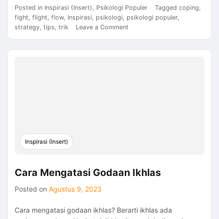
Posted in
Inspirasi (Insert)
,
Psikologi Populer
Tagged
coping
,
fight
,
flight
,
flow
,
Inspirasi
,
psikologi
,
psikologi populer
,
on
strategy
,
tips
,
trik
Leave a Comment
Cara
Mengatasi
Tekanan
Fight
Flight
atau
Flow
Mana
yang
Efektif?
Inspirasi (Insert)
Cara Mengatasi Godaan Ikhlas
Posted on
Agustus 9, 2023
Cara mengatasi godaan ikhlas? Berarti ikhlas ada