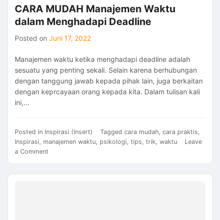
CARA MUDAH Manajemen Waktu
dalam Menghadapi Deadline
Posted on
Juni 17, 2022
Manajemen waktu ketika menghadapi deadline adalah
sesuatu yang penting sekali. Selain karena berhubungan
dengan tanggung jawab kepada pihak lain, juga berkaitan
dengan keprcayaan orang kepada kita. Dalam tulisan kali
ini,…
Posted in
Inspirasi (Insert)
Tagged
cara mudah
,
cara praktis
,
Inspirasi
,
manajemen waktu
,
psikologi
,
tips
,
trik
,
waktu
Leave
on
a Comment
CARA
MUDAH
Manajemen
Waktu
dalam
Menghadapi
Deadline