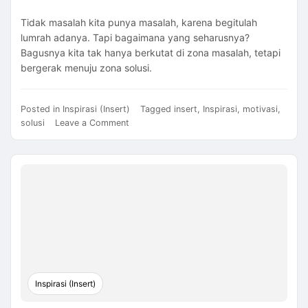
Tidak masalah kita punya masalah, karena begitulah
lumrah adanya. Tapi bagaimana yang seharusnya?
Bagusnya kita tak hanya berkutat di zona masalah, tetapi
bergerak menuju zona solusi.
Posted in
Inspirasi (Insert)
Tagged
insert
,
Inspirasi
,
motivasi
,
on
solusi
Leave a Comment
Bergerak
dari
Zona
Masalah
ke
Zona
Solusi
Inspirasi (Insert)