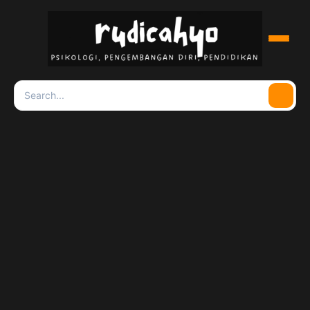
Menu
Search
Searc
for: