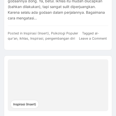
godaannya dong. Ya, betul. Ikhlas itu mudah diucapkan
(bahkan dilakukan), tapi sangat sulit diperjuangkan.
Karena selalu ada godaan dalam perjalannya. Bagaimana
cara mengatasi…
Posted in
Inspirasi (Insert)
,
Psikologi Populer
Tagged
al-
qur'an
,
ikhlas
,
Inspirasi
,
pengembangan diri
Leave a Comment
on
Cara
Mengatasi
Godaan
Ikhlas
Inspirasi (Insert)