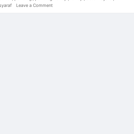
on
syaraf
Leave a Comment
Pertarungan
Prefrontal
Cortex
dan
Limbic
System
pada
Remaja