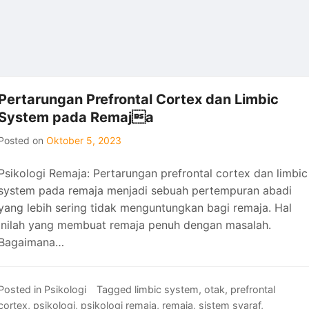
Pertarungan Prefrontal Cortex dan Limbic
System pada Remaja
Posted on
Oktober 5, 2023
Psikologi Remaja: Pertarungan prefrontal cortex dan limbic
system pada remaja menjadi sebuah pertempuran abadi
yang lebih sering tidak menguntungkan bagi remaja. Hal
inilah yang membuat remaja penuh dengan masalah.
Bagaimana…
Posted in
Psikologi
Tagged
limbic system
,
otak
,
prefrontal
cortex
,
psikologi
,
psikologi remaja
,
remaja
,
sistem syaraf
,