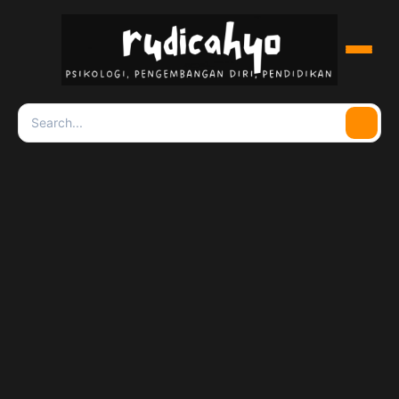
Menu
Search
Searc
for: