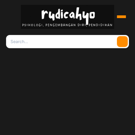
Menu
Search
Searc
for: