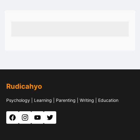
Rudicahyo
Psychology | Learning | Parenting | Writing | Education
Facebook
Instagram
YouTube
Twitter