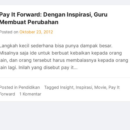
Phillips,
Hanya
Pay It Forward: Dengan Inspirasi, Guru
Sekadar
Membuat Perubahan
Kapten
Kapal
Posted on
Oktober 23, 2012
yang
Pernah
Langkah kecil sederhana bisa punya dampak besar.
Dibajak
Misalnya saja ide untuk berbuat kebaikan kepada orang
lain, dan orang tersebut harus membalasnya kepada orang
lain lagi. Inilah yang disebut pay it…
Posted in
Pendidikan
Tagged
Insight
,
Inspirasi
,
Movie
,
Pay It
pada
Forward
1 Komentar
Pay
It
Forward:
Dengan
Inspirasi,