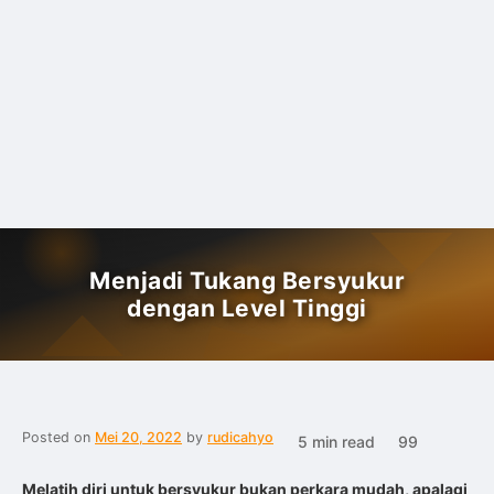
Menjadi Tukang Bersyukur
dengan Level Tinggi
Posted on
Mei 20, 2022
by
rudicahyo
5 min read
99
Melatih diri untuk bersyukur bukan perkara mudah, apalagi