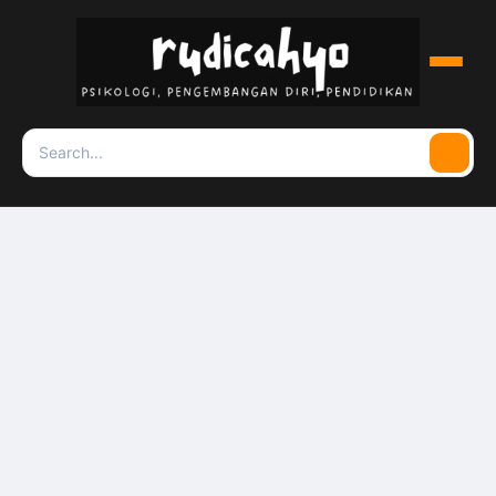
Menu
Search
Searc
for: