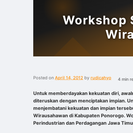
Workshop 
Wir
Posted on
April 14, 2012
by
rudicahyo
4 min r
Untuk memberdayakan kekuatan diri, awalny
diteruskan dengan menciptakan impian. U
menjembatani kekuatan dan impian tersebu
Wirausahawan di Kabupaten Ponorogo. Wo
Perindustrian dan Perdagangan Jawa Timu