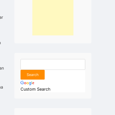
ar
n
an
ma
Custom Search