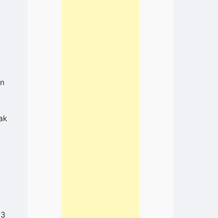
an
ak
 3