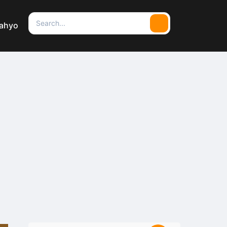
Search
cahyo
Search
for: