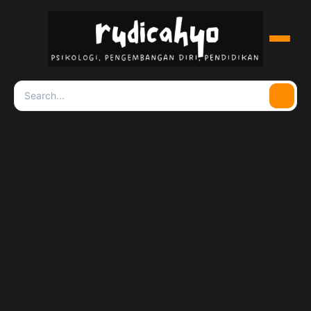
Menu
Search
Searc
for: