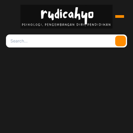
Menu
Search
Searc
for: