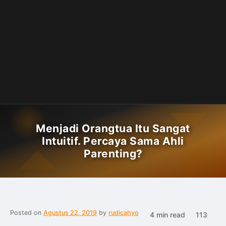
Menjadi Orangtua Itu Sangat
Intuitif. Percaya Sama Ahli
Parenting?
Posted on
Agustus 22, 2019
by
rudicahyo
4 min read
113