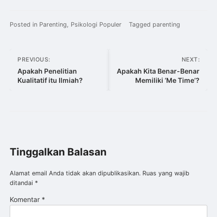
Posted in
Parenting
,
Psikologi Populer
Tagged
parenting
Navigasi
PREVIOUS:
NEXT:
pos
Apakah Penelitian
Apakah Kita Benar-Benar
Kualitatif itu Ilmiah?
Memiliki ‘Me Time’?
Tinggalkan Balasan
Alamat email Anda tidak akan dipublikasikan.
Ruas yang wajib
ditandai
*
Komentar
*